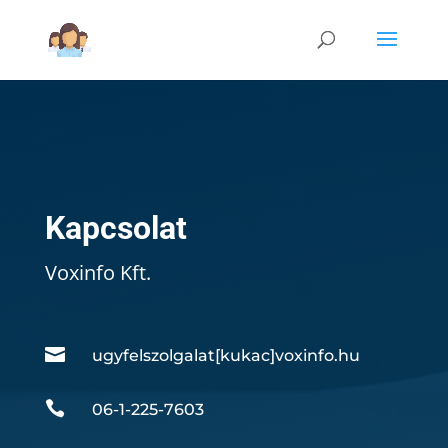
Kapcsolat
Voxinfo Kft.

ugyfelszolgalat[kukac]voxinfo.hu

06-1-225-7603