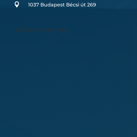

1037 Budapest Bécsi út 269
Az Ön címe itt megy